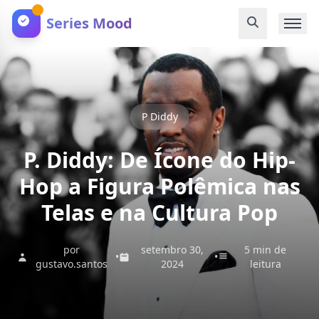
Series Mood
P Diddy
P. Diddy: De Ícone do Hip-
Hop a Figura Polêmica nas
Telas e na Cultura Pop
por
setembro 30,
5 min de
•
•
gustavo.santos
2024
leitura