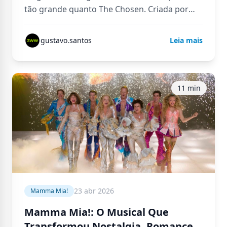
tão grande quanto The Chosen. Criada por
Dallas Jenkins, a série rapidamente se
transformou em…
gustavo.santos
Leia mais
11 min
23 abr 2026
Mamma Mia!
Mamma Mia!: O Musical Que
Transformou Nostalgia, Romance e