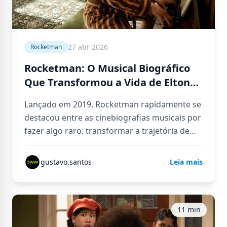
27 abr 2026
Rocketman
Rocketman: O Musical Biográfico
Que Transformou a Vida de Elton
John em Uma Explosão de Emoção,
Lançado em 2019, Rocketman rapidamente se
Música e Vulnerabilidade
destacou entre as cinebiografias musicais por
fazer algo raro: transformar a trajetória de
um artista em uma experiência emocional…
gustavo.santos
Leia mais
11 min