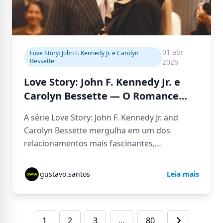
01 abr
Love Story: John F. Kennedy Jr. e Carolyn
Bessette
2026
Love Story: John F. Kennedy Jr. e
Carolyn Bessette — O Romance
Real Que Parecia um Conto de
A série Love Story: John F. Kennedy Jr. and
Fadas Moderno
Carolyn Bessette mergulha em um dos
relacionamentos mais fascinantes,
glamourosos e, ao mesmo tempo, trágicos
da…
gustavo.santos
Leia mais
1
2
3
…
80