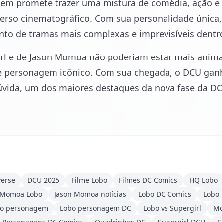
em promete trazer uma mistura de comédia, ação e
iverso cinematográfico. Com sua personalidade única
nto de tramas mais complexas e imprevisíveis dentr
irl e de Jason Momoa não poderiam estar mais anima
te personagem icônico. Com sua chegada, o DCU ganh
vida, um dos maiores destaques da nova fase da DC
verse
DCU 2025
Filme Lobo
Filmes DC Comics
HQ Lobo
 Momoa Lobo
Jason Momoa notícias
Lobo DC Comics
Lobo
bo personagem
Lobo personagem DC
Lobo vs Supergirl
Mo
Personagens DC Comics
Quadrinhos DC
Supergirl DCU
S