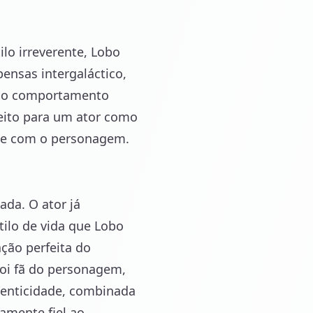
lo irreverente, Lobo
ensas intergaláctico,
 e o comportamento
feito para um ator como
nte com o personagem.
ada. O ator já
tilo de vida que Lobo
ção perfeita do
oi fã do personagem,
tenticidade, combinada
mamente fiel ao