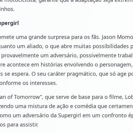
inhos.
pergirl
romete uma grande surpresa para os fãs. Jason Mom
uanto um aliado, o que abre muitas possibilidades p
á provavelmente um adversário, possivelmente trabal
 acontece em histórias envolvendo o personagem, e
 se espera. O seu caráter pragmático, que só age po
onforme os interesses.
n of Tomorrow”, que serve de base para o filme, L
zendo uma mistura de ação e comédia que certament
 como um adversário da Supergirl em um confronto é
s para assistir.