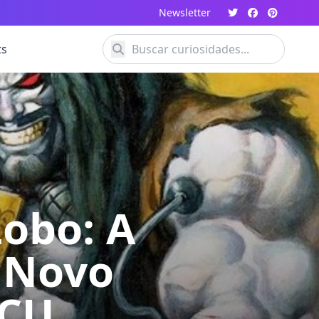
Newsletter
ts
obo: A
o Novo
DCU