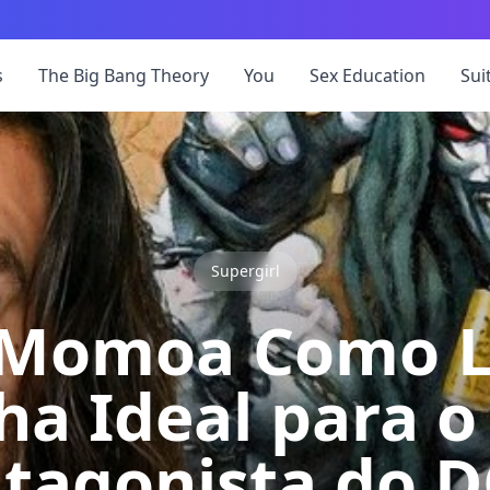
s
The Big Bang Theory
You
Sex Education
Sui
Supergirl
 Momoa Como L
ha Ideal para 
tagonista do 