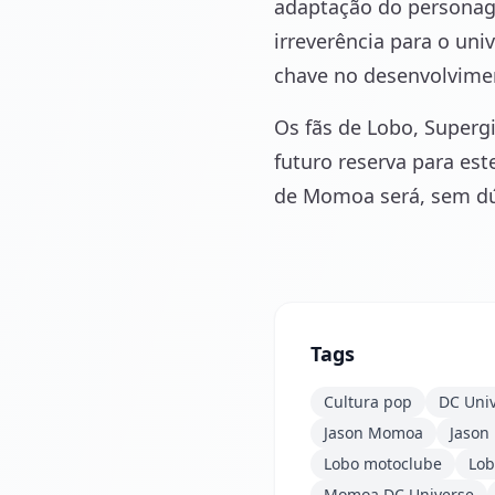
adaptação do personag
irreverência para o un
chave no desenvolvime
Os fãs de Lobo, Superg
futuro reserva para es
de Momoa será, sem dú
Tags
Cultura pop
DC Uni
Jason Momoa
Jason
Lobo motoclube
Lo
Momoa DC Universe