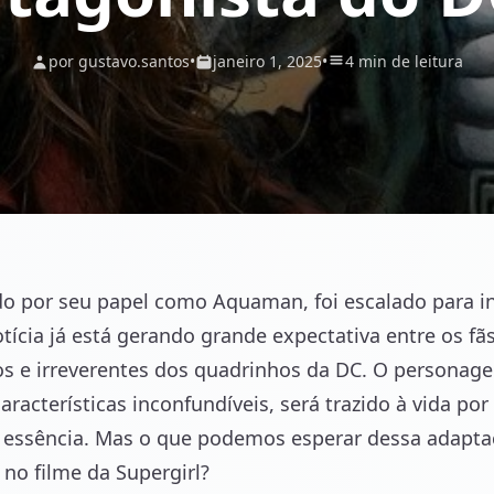
por gustavo.santos
•
janeiro 1, 2025
•
4 min de leitura
o por seu papel como Aquaman, foi escalado para in
tícia já está gerando grande expectativa entre os fã
cos e irreverentes dos quadrinhos da DC. O persona
aracterísticas inconfundíveis, será trazido à vida po
 essência. Mas o que podemos esperar dessa adapta
o filme da Supergirl?