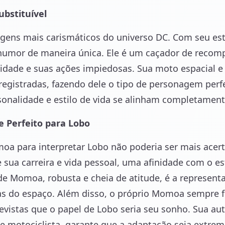
ubstituível
ens mais carismáticos do universo DC. Com seu esti
humor de maneira única. Ele é um caçador de recomp
lidade e suas ações impiedosas. Sua moto espacial
registradas, fazendo dele o tipo de personagem per
sonalidade e estilo de vida se alinham completame
 Perfeito para Lobo
oa para interpretar Lobo não poderia ser mais acert
sua carreira e vida pessoal, uma afinidade com o es
e Momoa, robusta e cheia de atitude, é a representa
s do espaço. Além disso, o próprio Momoa sempre f
evistas que o papel de Lobo seria seu sonho. Sua au
de motociclista, garante que a adaptação seja extre