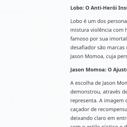
Lobo: O Anti-Herói Ins
Lobo é um dos personag
mistura violência com 
famoso por sua imorta
desafiador são marcas 
Jason Momoa, cuja per
Jason Momoa: O Ajuste
A escolha de Jason Mom
demonstrou, através de 
representa. A imagem d
caçador de recompensa
deixando claro em entr
com o estilo rústico e 