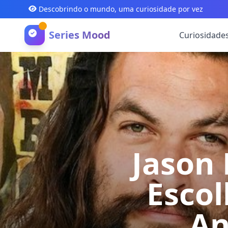
Descobrindo o mundo, uma curiosidade por vez
Series Mood
Curiosidade
Jason
Escol
An