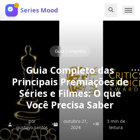
Series Mood
Guia Completo
Guia Completo das
Principais Premiações de
Séries e Filmes: O que
Você Precisa Saber
por
outubro 21,
3 min de
•
•
gustavo.santos
2024
leitura