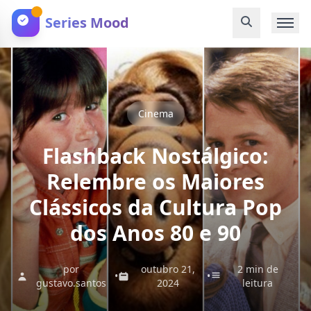
Series Mood
Cinema
Flashback Nostálgico:
Relembre os Maiores
Clássicos da Cultura Pop
dos Anos 80 e 90
por
outubro 21,
2 min de
•
•
gustavo.santos
2024
leitura