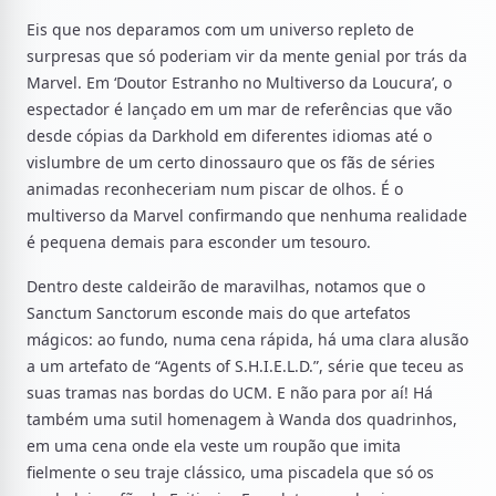
Eis que nos deparamos com um universo repleto de
surpresas que só poderiam vir da mente genial por trás da
Marvel. Em ‘Doutor Estranho no Multiverso da Loucura’, o
espectador é lançado em um mar de referências que vão
desde cópias da Darkhold em diferentes idiomas até o
vislumbre de um certo dinossauro que os fãs de séries
animadas reconheceriam num piscar de olhos. É o
multiverso da Marvel confirmando que nenhuma realidade
é pequena demais para esconder um tesouro.
Dentro deste caldeirão de maravilhas, notamos que o
Sanctum Sanctorum esconde mais do que artefatos
mágicos: ao fundo, numa cena rápida, há uma clara alusão
a um artefato de “Agents of S.H.I.E.L.D.”, série que teceu as
suas tramas nas bordas do UCM. E não para por aí! Há
também uma sutil homenagem à Wanda dos quadrinhos,
em uma cena onde ela veste um roupão que imita
fielmente o seu traje clássico, uma piscadela que só os