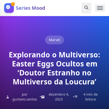
Series Mood
Marvel
Explorando o Multiverso:
Easter Eggs Ocultos em
‘Doutor Estranho no
Multiverso da Loucura’
por
dezembro 4,
4 min de
•
•
gustavo.santos
2023
leitura