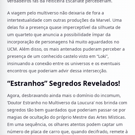
verdadeiros fãs da Feiticeira Escarlate perceberiam.
A viagem pelo multiverso não deixaria de fora a
intertextualidade com outras produções da Marvel. Uma
delas foi a presença quase imperceptível da silhueta de
um quarteto que anuncia a possibilidade ímpar da
incorporação de personagens há muito aguardados no
UCM. Além disso, os mais antenados puderam perceber a
presença de um conhecido castelo visto em “Loki”,
insinuando a conexão entre os universos e os eventuais
encontros que poderiam advir dessa intersecção.
“Estranhos” Segredos Revelados!
Agora, desbravando ainda mais o domínio do incomum,
‘Doutor Estranho no Multiverso da Loucura’ nos brinda com
segredos tão bem guardados que poderiam passar-se por
magias de ocultação do próprio Mestre das Artes Místicas.
Em uma sequência, os olhares atentos podem captar um
número de placa de carro que, quando decifrado, remete à