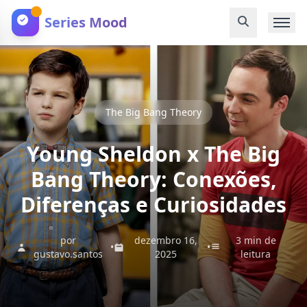
Series Mood
The Big Bang Theory
Young Sheldon x The Big
Bang Theory: Conexões,
Diferenças e Curiosidades
por
dezembro 16,
3 min de
•
•
gustavo.santos
2025
leitura