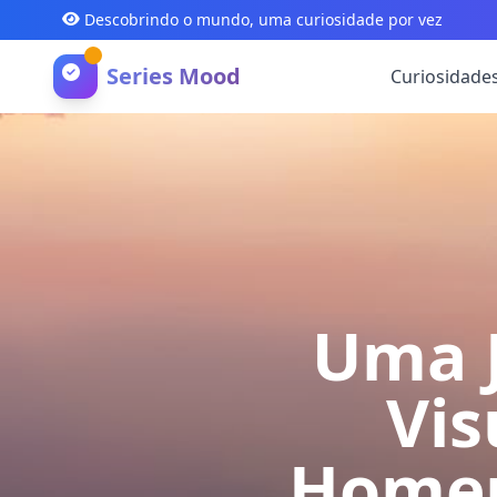
Descobrindo o mundo, uma curiosidade por vez
Series Mood
Curiosidade
Uma J
Vis
Homem