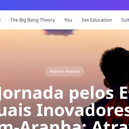
s
The Big Bang Theory
You
Sex Education
Sui
Homem Aranha
ornada pelos E
uais Inovadore
-Aranha: Atra