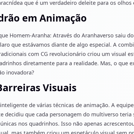
aracnídea que é um verdadeiro deleite para os olhos 
drão em Animação
e Homem-Aranha: Através do Aranhaverso saiu do p
 claro que estávamos diante de algo especial. A comb
radicionais com CG revolucionário criou um visual e
uadrinhos diretamente para a realidade. Mas, o que 
ão inovadora?
arreiras Visuais
inteligente de várias técnicas de animação. A equipe
 decidiu que cada personagem do multiverso teria s
s únicas nos quadrinhos. Isso não apenas acrescent
sual, mas também criou um espetáculo visual sem pr