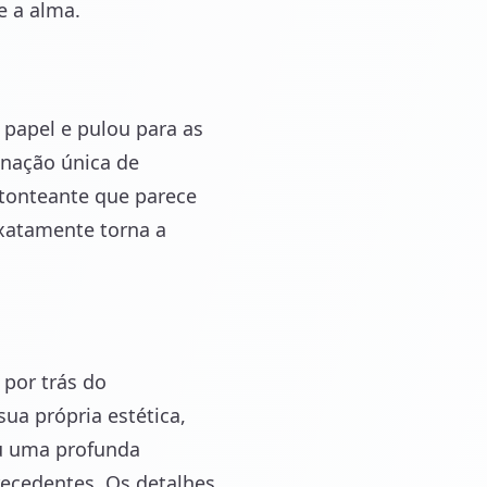
e a alma.
apel e pulou para as
inação única de
stonteante que parece
exatamente torna a
 por trás do
ua própria estética,
ou uma profunda
ecedentes. Os detalhes