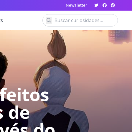
Newsletter
ts
feitos
s de
vés do