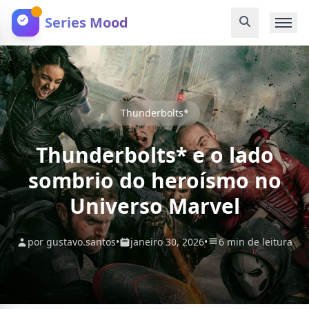
Series Mood
Thunderbolts*
Thunderbolts* e o lado
sombrio do heroísmo no
Universo Marvel
por gustavo.santos
•
janeiro 30, 2026
•
6 min de leitura