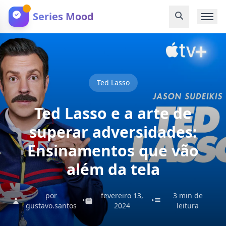
Series Mood
Ted Lasso
Ted Lasso e a arte de
superar adversidades:
Ensinamentos que vão
além da tela
por
fevereiro 13,
3 min de
•
•
gustavo.santos
2024
leitura