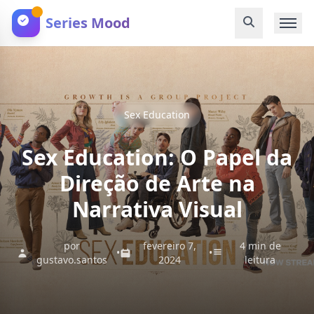
Series Mood
Sex Education
Sex Education: O Papel da
Direção de Arte na
Narrativa Visual
por
fevereiro 7,
4 min de
•
•
gustavo.santos
2024
leitura