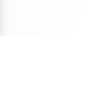
Veja Também
Descubra mais conteúdos selecionados para você
11 min