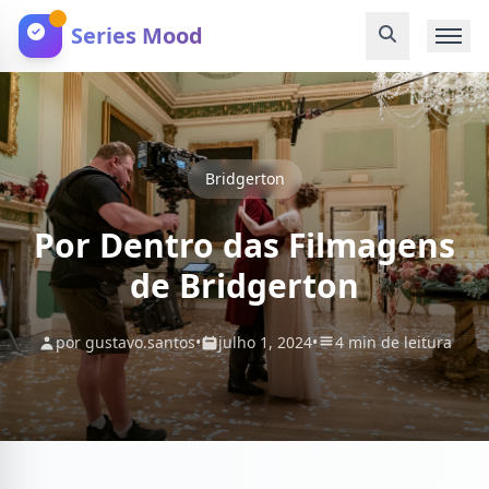
Series Mood
Bridgerton
Por Dentro das Filmagens
de Bridgerton
por gustavo.santos
•
julho 1, 2024
•
4 min de leitura