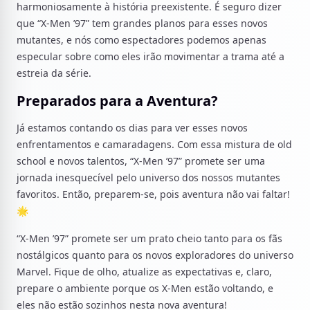
harmoniosamente à história preexistente. É seguro dizer
que “X-Men ’97” tem grandes planos para esses novos
mutantes, e nós como espectadores podemos apenas
especular sobre como eles irão movimentar a trama até a
estreia da série.
Preparados para a Aventura?
Já estamos contando os dias para ver esses novos
enfrentamentos e camaradagens. Com essa mistura de old
school e novos talentos, “X-Men ’97” promete ser uma
jornada inesquecível pelo universo dos nossos mutantes
favoritos. Então, preparem-se, pois aventura não vai faltar!
🌟
“X-Men ’97” promete ser um prato cheio tanto para os fãs
nostálgicos quanto para os novos exploradores do universo
Marvel. Fique de olho, atualize as expectativas e, claro,
prepare o ambiente porque os X-Men estão voltando, e
eles não estão sozinhos nesta nova aventura!