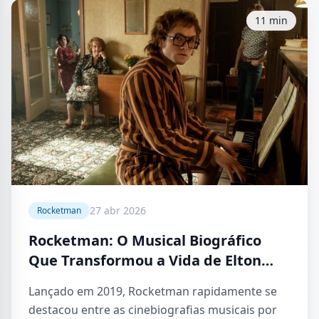
11 min
27 abr 2026
Rocketman
Rocketman: O Musical Biográfico
Que Transformou a Vida de Elton
John em Uma Explosão de Emoção,
Lançado em 2019, Rocketman rapidamente se
Música e Vulnerabilidade
destacou entre as cinebiografias musicais por