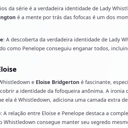
os da série é a verdadeira identidade de Lady Whist
ington
é a mente por trás das fofocas é um dos mo
te
: A descoberta da verdadeira identidade de Lady 
do como Penelope conseguiu enganar todos, inclui
loise
 Whistledown e
Eloise Bridgerton
é fascinante, espec
cobrir a identidade da fofoqueira anônima. A ironia 
e ela é Whistledown, adiciona uma camada extra de 
o
: A relação entre Eloise e Penelope destaca a compl
o Whistledown consegue manter seu segredo mesmo