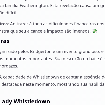
da família Featherington. Esta revelação causa um g
 difícil.
iros
: Ao trazer à tona as dificuldades financeiras do
tra que seu alcance e impacto são imensos. 💸
aras
ganizado pelos Bridgerton é um evento grandioso, e
 os momentos importantes. Sua descrição do baile é 
mordazes.
 A capacidade de Whistledown de captar a essência d
 é destacada neste momento, mostrando sua habilid
 Lady Whistledown