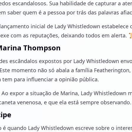
edos escandalosos. Sua habilidade de capturar a aten
em saber quem é a pessoa por trás das palavras afia
 lançamento inicial de Lady Whistledown estabelece o
mexe com as reputações, deixando todos em alerta. 
 Marina Thompson
des escândalos expostos por Lady Whistledown env
. Este momento não só abala a família Featheringto
tem para influenciar a opinião pública.
: Ao expor a situação de Marina, Lady Whistledown
 caneta venenosa, e que ela está sempre observando.
cipe
é quando Lady Whistledown escreve sobre o interes