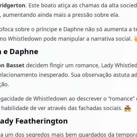
ridgerton
. Este boato atiça as chamas da alta soci
, aumentando ainda mais a pressão sobre ela.
fofoca sobre o príncipe e Daphne não só aumenta a 
 Whistledown pode manipular a narrativa social. 
n e Daphne
n Basset
decidem fingir um romance, Lady Whistl
elacionamento inesperado. Sua observação astuta a
ção.
sagacidade de Whistledown ao descrever o “romance”
 habilidade de ver através das fachadas sociais. 💑
Lady Featherington
la um dos segredos mais bem guardados da tempor