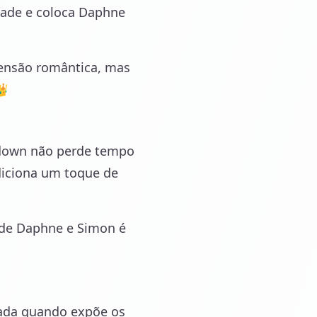
edade e coloca Daphne
tensão romântica, mas
👑
edown não perde tempo
diciona um toque de
 de Daphne e Simon é
ada quando expõe os