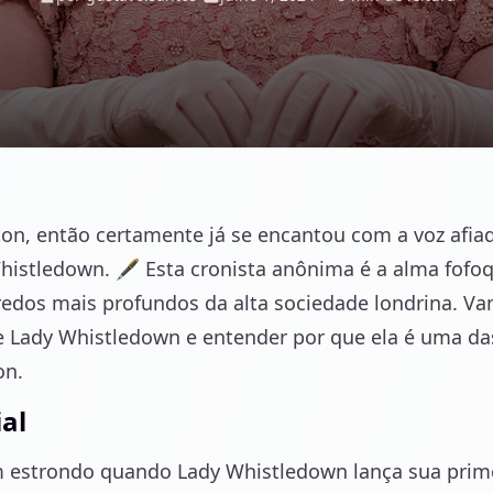
ton, então certamente já se encantou com a voz afia
istledown. 🖋️ Esta cronista anônima é a alma fofoqu
redos mais profundos da alta sociedade londrina. Va
Lady Whistledown e entender por que ela é uma da
on.
ial
 estrondo quando Lady Whistledown lança sua primei