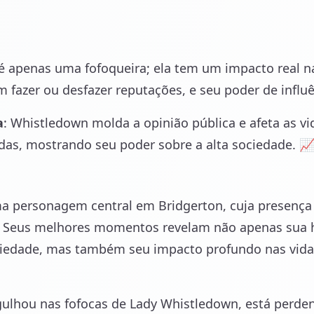
 apenas uma fofoqueira; ela tem um impacto real na
 fazer ou desfazer reputações, e seu poder de influ
a
: Whistledown molda a opinião pública e afeta as v
das, mostrando seu poder sobre a alta sociedade. 
a personagem central em Bridgerton, cuja presença 
e. Seus melhores momentos revelam não apenas sua h
ciedade, mas também seu impacto profundo nas vida
gulhou nas fofocas de Lady Whistledown, está perde