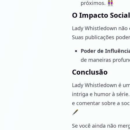
próximos. 👭
O Impacto Social
Lady Whistledown não é
Suas publicações podem
Poder de Influênci
de maneiras profun
Conclusão
Lady Whistledown é um
intriga e humor à séri
e comentar sobre a so
🖋️
Se você ainda não mer