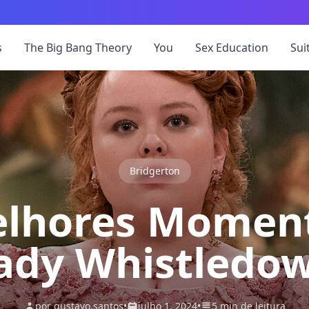
s
The Big Bang Theory
You
Sex Education
Sui
Bridgerton
lhores Momen
ady Whistledo
por gustavo.santos
•
julho 1, 2024
•
5 min de leitura