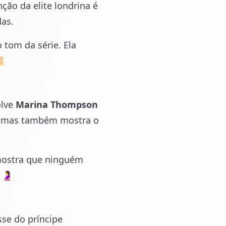
ção da elite londrina é
das.
 tom da série. Ela
📜
olve
Marina Thompson
n, mas também mostra o
 mostra que ninguém
 🤰
se do príncipe