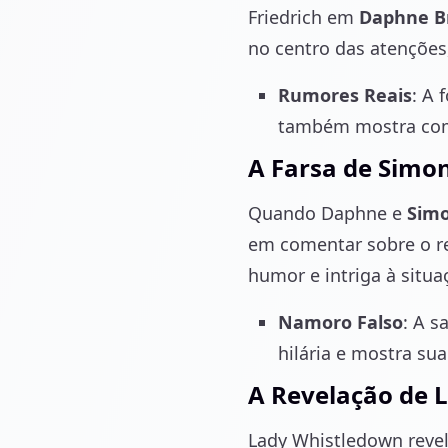
Friedrich em
Daphne B
no centro das atenções
Rumores Reais
: A 
também mostra como
A Farsa de Simo
Quando Daphne e
Simo
em comentar sobre o r
humor e intriga à situa
Namoro Falso
: A 
hilária e mostra sua
A Revelação de 
Lady Whistledown reve