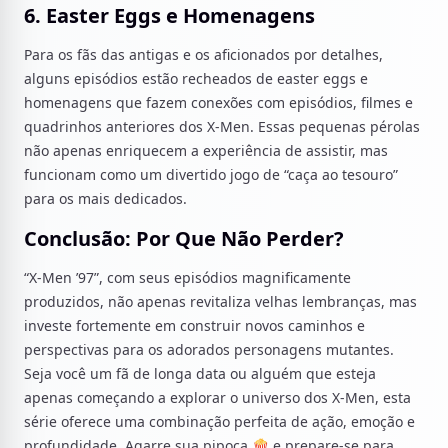
6. Easter Eggs e Homenagens
Para os fãs das antigas e os aficionados por detalhes,
alguns episódios estão recheados de easter eggs e
homenagens que fazem conexões com episódios, filmes e
quadrinhos anteriores dos X-Men. Essas pequenas pérolas
não apenas enriquecem a experiência de assistir, mas
funcionam como um divertido jogo de “caça ao tesouro”
para os mais dedicados.
Conclusão: Por Que Não Perder?
“X-Men ’97”, com seus episódios magnificamente
produzidos, não apenas revitaliza velhas lembranças, mas
investe fortemente em construir novos caminhos e
perspectivas para os adorados personagens mutantes.
Seja você um fã de longa data ou alguém que esteja
apenas começando a explorar o universo dos X-Men, esta
série oferece uma combinação perfeita de ação, emoção e
profundidade. Agarre sua pipoca 🍿 e prepare-se para