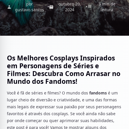
por
outubro 20,
3 min de
•
•
gustavo.santos
2024
leitura
Os Melhores Cosplays Inspirados
em Personagens de Séries e
Filmes: Descubra Como Arrasar no
Mundo dos Fandoms!
Você é fã de séries e filmes? O mundo dos
fandoms
é um
lugar cheio de diversão e criatividade, e uma das formas
mais legais de expressar sua paixão por seus personagens
favoritos é através dos cosplays. Se você ainda não sabe
por onde começar ou quer aprimorar suas habilidades,
este post é para você! Vamos te mostrar alguns dos