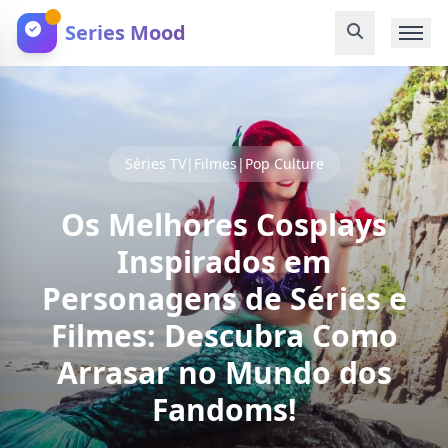
Series Mood
Séries TV|Filmes|Pop Culture
Os Melhores Cosplays
Inspirados em
Personagens de Séries e
Filmes: Descubra Como
Arrasar no Mundo dos
Fandoms!