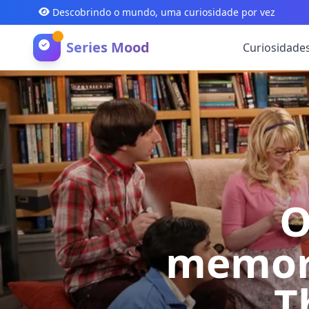
Descobrindo o mundo, uma curiosidade por vez
Series Mood
Curiosidade
O
memorá
T