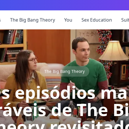
s
The Big Bang Theory
You
Sex Education
Sui
The Big Bang Theory
s episódios ma
veis de The B
heory revisitad