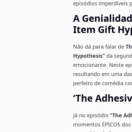
episódios imperdíveis pa
A Genialidad
Item Gift Hy
Não dá para falar de
Th
Hypothesis”
da segunda
emocionante. Neste epi
resultando em uma das 
perfeito de comédia c
‘The Adhesiv
Já no episódio
“The Ad
momentos ÉPICOS dos p