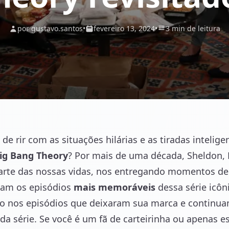
por gustavo.santos
•
fevereiro 13, 2024
•
3 min de leitura
e rir com as situações hilárias e as tiradas intelig
ig Bang Theory
? Por mais de uma década, Sheldon, 
parte das nossas vidas, nos entregando momentos de
iam os episódios
mais memoráveis
dessa série icôn
 nos episódios que deixaram sua marca e continuam
da série. Se você é um fã de carteirinha ou apenas e