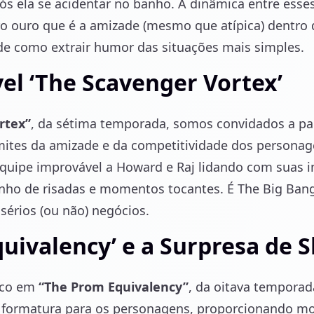
ós ela se acidentar no banho. A dinâmica entre esses
ro ouro que é a amizade (mesmo que atípica) dentro 
de como extrair humor das situações mais simples.
el ‘The Scavenger Vortex’
rtex”
, da sétima temporada, somos convidados a pa
imites da amizade e da competitividade dos personag
uipe improvável a Howard e Raj lidando com suas i
nho de risadas e momentos tocantes. É The Big Ban
érios (ou não) negócios.
uivalency’ e a Surpresa de 
ico em
“The Prom Equivalency”
, da oitava temporada
de formatura para os personagens, proporcionando