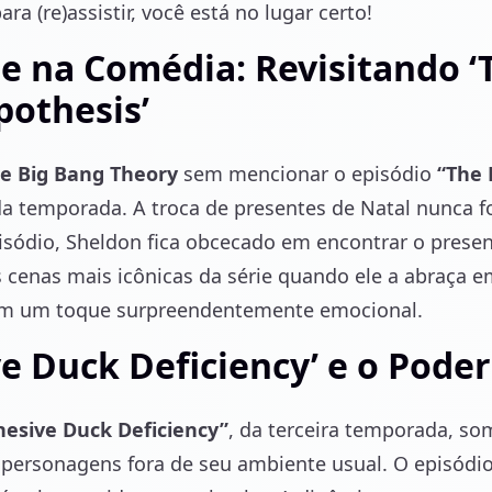
ra (re)assistir, você está no lugar certo!
e na Comédia: Revisitando ‘
pothesis’
e Big Bang Theory
sem mencionar o episódio
“The 
 temporada. A troca de presentes de Natal nunca foi
sódio, Sheldon fica obcecado em encontrar o present
cenas mais icônicas da série quando ele a abraça e
om um toque surpreendentemente emocional.
e Duck Deficiency’ e o Pode
hesive Duck Deficiency”
, da terceira temporada, s
ersonagens fora de seu ambiente usual. O episódi