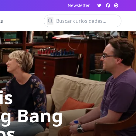
Newsletter
ts
is
ig Bang
os