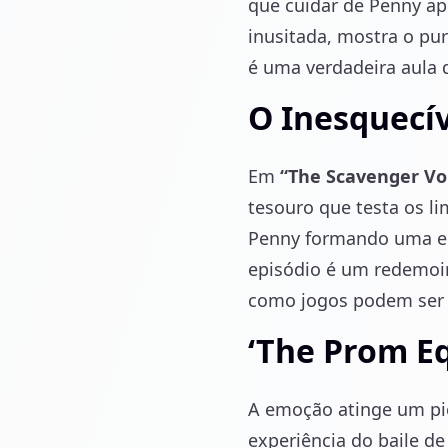
que cuidar de Penny ap
inusitada, mostra o pu
é uma verdadeira aula 
O Inesquecív
Em
“The Scavenger Vo
tesouro que testa os l
Penny formando uma eq
episódio é um redemoi
como jogos podem ser s
‘The Prom Eq
A emoção atinge um p
experiência do baile 