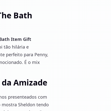
The Bath
Bath Item Gift
 tão hilária e
e perfeito para Penny,
mocionado. É o mix
r da Amizade
omos presenteados com
o mostra Sheldon tendo