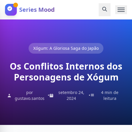
Series Mood
Xógum: A Gloriosa Saga do Japão
Os Conflitos Internos dos
Personagens de Xógum
por
setembro 24,
4 min de
•
•
gustavo.santos
2024
leitura