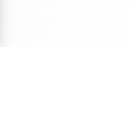
Veja Também
Descubra mais conteúdos selecionados para você
11 min