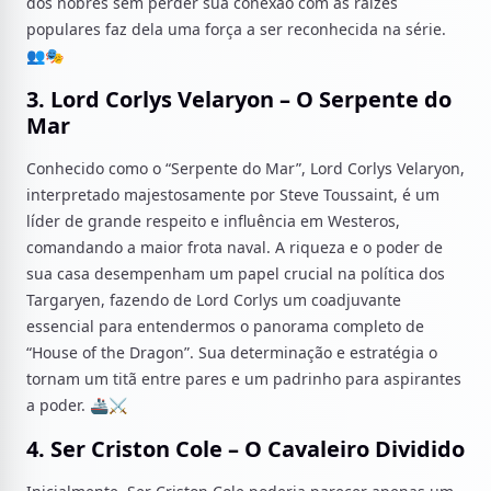
dos nobres sem perder sua conexão com as raízes
populares faz dela uma força a ser reconhecida na série.
👥🎭
3. Lord Corlys Velaryon – O Serpente do
Mar
Conhecido como o “Serpente do Mar”, Lord Corlys Velaryon,
interpretado majestosamente por Steve Toussaint, é um
líder de grande respeito e influência em Westeros,
comandando a maior frota naval. A riqueza e o poder de
sua casa desempenham um papel crucial na política dos
Targaryen, fazendo de Lord Corlys um coadjuvante
essencial para entendermos o panorama completo de
“House of the Dragon”. Sua determinação e estratégia o
tornam um titã entre pares e um padrinho para aspirantes
a poder. 🚢⚔️
4. Ser Criston Cole – O Cavaleiro Dividido