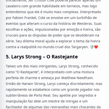
Inicialmente, Ser Criston Cole poderia parecer apenas um
cavaleiro com grande habilidade em torneios, mas logo
entendemos que ele é muito mais complexo. Interpretado
por Fabien Frankel, Cole se envolve em um turbilhão de
eventos que alteram o curso da história de Westeros. Suas
escolhas e ações, impulsionadas por emoção e honra, são
cruciais para as disputas de poder que se desdobram na
série. Seu dilema moral ajuda a explorar o tema da honra
contra a realpolitik no mundo cruel dos Targaryen. 🛡️❤️
5. Larys Strong – O Rastejante
Talvez um dos mais intrigantes, Larys Strong, conhecido
como “O Rastejante”, é interpretado com uma mistura
perfeita de charme e ameaça por Matthew Needham.
Irmão de Harwin Strong, Larys começa discretamente, mas
rapidamente se estabelece como um grande jogador nos
subterrâneos de Porto Real. Seu apetite por segredos e
manipulação faz dele um mestre de intrigas e um
facilitador de algumas das reviravoltas mais chocantes da