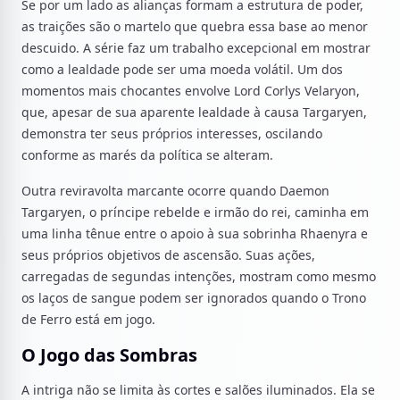
Se por um lado as alianças formam a estrutura de poder,
as traições são o martelo que quebra essa base ao menor
descuido. A série faz um trabalho excepcional em mostrar
como a lealdade pode ser uma moeda volátil. Um dos
momentos mais chocantes envolve Lord Corlys Velaryon,
que, apesar de sua aparente lealdade à causa Targaryen,
demonstra ter seus próprios interesses, oscilando
conforme as marés da política se alteram.
Outra reviravolta marcante ocorre quando Daemon
Targaryen, o príncipe rebelde e irmão do rei, caminha em
uma linha tênue entre o apoio à sua sobrinha Rhaenyra e
seus próprios objetivos de ascensão. Suas ações,
carregadas de segundas intenções, mostram como mesmo
os laços de sangue podem ser ignorados quando o Trono
de Ferro está em jogo.
O Jogo das Sombras
A intriga não se limita às cortes e salões iluminados. Ela se