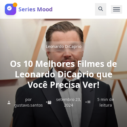
Series Mood
Leonardo DiCaprio
Os 10 Melhores Filmes de
Leonardo DiCaprio que
Você Precisa Ver!
por
setembro 23,
5 min de
•
•
gustavo.santos
2024
leitura