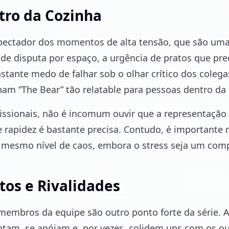
tro da Cozinha
spectador dos momentos de alta tensão, que são um
de disputa por espaço, a urgência de pratos que pr
stante medo de falhar sob o olhar crítico dos coleg
am “The Bear” tão relatable para pessoas dentro da
issionais, não é incomum ouvir que a representação
 e rapidez é bastante precisa. Contudo, é importante
 mesmo nível de caos, embora o stress seja um co
os e Rivalidades
 membros da equipe são outro ponto forte da série.
tam, se apóiam e, por vezes, colidem uns com os ou