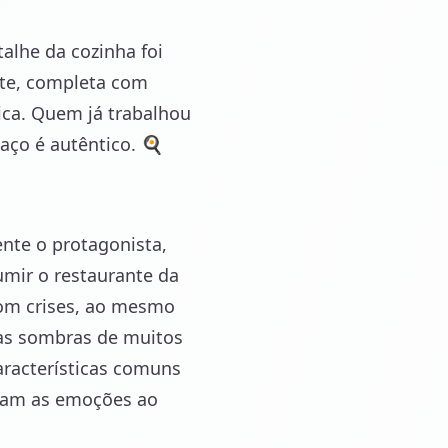
talhe da cozinha foi
nte, completa com
ica. Quem já trabalhou
aço é autêntico. 🍳
nte o protagonista,
umir o restaurante da
com crises, ao mesmo
 as sombras de muitos
aracterísticas comuns
evam as emoções ao