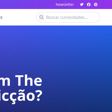
Newsletter
ts
em The
icção?