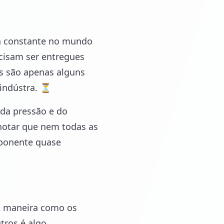
a constante no mundo
ecisam ser entregues
as são apenas alguns
 indústra. ⏳
 da pressão e do
 notar que nem todas as
mponente quase
 A maneira como os
tros é algo