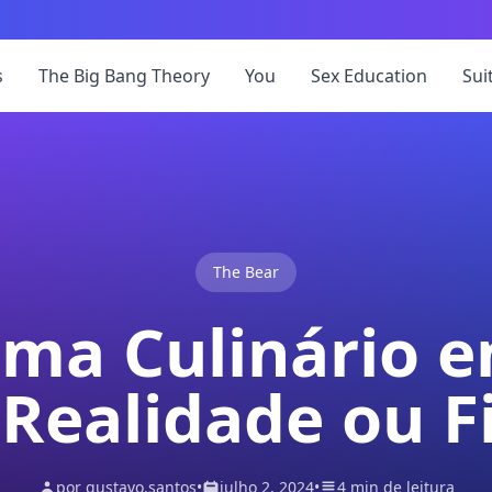
s
The Big Bang Theory
You
Sex Education
Sui
The Bear
ma Culinário 
 Realidade ou F
por gustavo.santos
•
julho 2, 2024
•
4 min de leitura