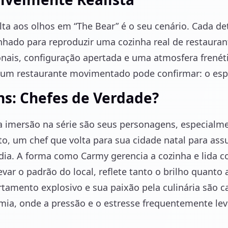
lta aos olhos em “The Bear” é o seu cenário. Cada de
hado para reproduzir uma cozinha real de restaura
nais, configuração apertada e uma atmosfera frenét
e um restaurante movimentado pode confirmar: o esp
s: Chefes de Verdade?
a imersão na série são seus personagens, especialme
o, um chef que volta para sua cidade natal para ass
dia. A forma como Carmy gerencia a cozinha e lida 
var o padrão do local, reflete tanto o brilho quanto
rtamento explosivo e sua paixão pela culinária são c
ia, onde a pressão e o estresse frequentemente l