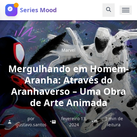
Series Mood
Marvel
Mergulhando em Homem-
Aranha: Através do
Aranhaverso – Uma Obra
de Arte Animada
por
fevereiro 13,
3 min de
•
•
gustavo.santos
2024
leitura