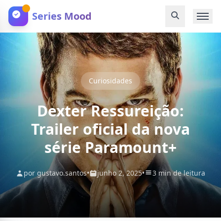
Series Mood
Curiosidades
Dexter Ressureição:
Trailer oficial da nova
série Paramount+
por gustavo.santos
•
junho 2, 2025
•
3 min de leitura