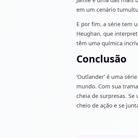
Jamie é uma das mais b
em um cenário tumultua
E por fim, a série tem u
Heughan, que interpreta
têm uma química incrív
Conclusão
‘Outlander’ é uma séri
mundo. Com sua trama c
cheia de surpresas. Se 
cheio de ação e se junt