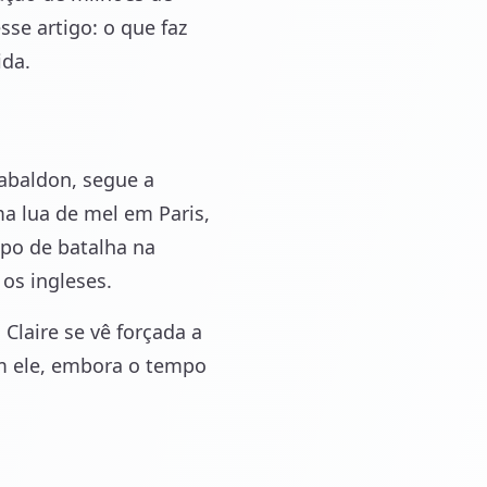
se artigo: o que faz
ida.
abaldon, segue a
ma lua de mel em Paris,
mpo de batalha na
os ingleses.
laire se vê forçada a
om ele, embora o tempo