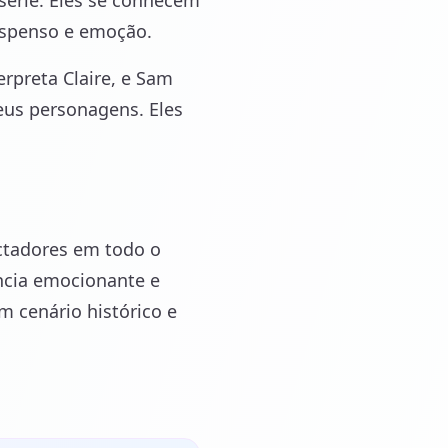
série. Eles se conhecem
uspenso e emoção.
erpreta Claire, e Sam
seus personagens. Eles
ctadores em todo o
ncia emocionante e
m cenário histórico e