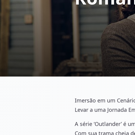
Imersão em um Cenário 
Levar a uma Jornada Em
A série ‘Outlander’ é u
Com sua trama cheia de