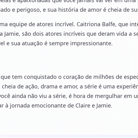
elas e apaixonadas que você jamais vai ver em uma 
do e perigoso, e sua história de amor é cheia de s
ma equipe de atores incrível. Caitriona Balfe, que int
 Jamie, são dois atores incríveis que deram vida a 
el e sua atuação é sempre impressionante.
e que tem conquistado o coração de milhões de espe
heia de ação, drama e amor, a série é uma experiê
você ainda não viu a série, é hora de mergulhar em u
ar à jornada emocionante de Claire e Jamie.