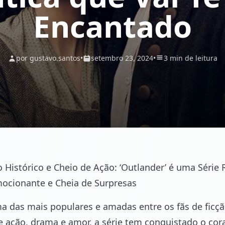
Encantado
por gustavo.santos
•
setembro 23, 2024
•
3 min de leitura
Histórico e Cheio de Ação: ‘Outlander’ é uma Série 
ocionante e Cheia de Surpresas
ma das mais populares e amadas entre os fãs de ficçã
 ação, drama e amor, a série tem conquistado o cor