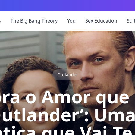
s
The Big Bang Theory
You
Sex Education
Sui
Outlander
ra o Amor que 
utlander’: Uma
ica que Vai Te