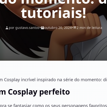
tutoriais!
por gustavo.santos
•
outubro 20, 2024
•
2 min de leitura
Cosplay incrível inspirado na série do momento: dic
m Cosplay perfeito
dora se fantasiar como os seus personagens favorito