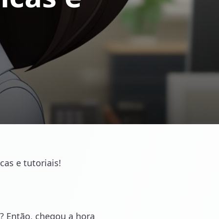
as e tutoriais!
s? Então, chegou a hora