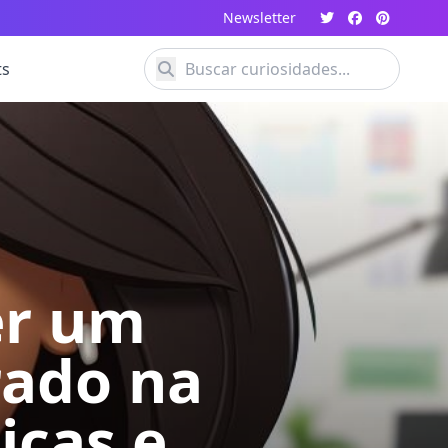
Newsletter
ts
er um
rado na
icas e