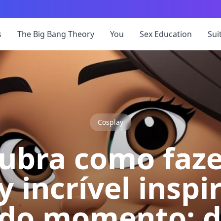
s
The Big Bang Theory
You
Sex Education
Sui
Cosplay
ubra como faz
y incrível inspi
 do momento: d