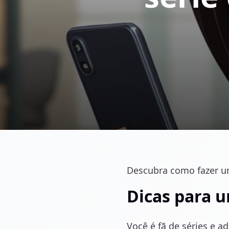
Descubra como fazer um 
Dicas para u
Você é fã de séries e a