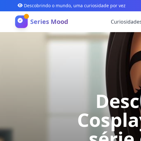
Descobrindo o mundo, uma curiosidade por vez
Series Mood
Curiosidade
Desc
Cospla
série