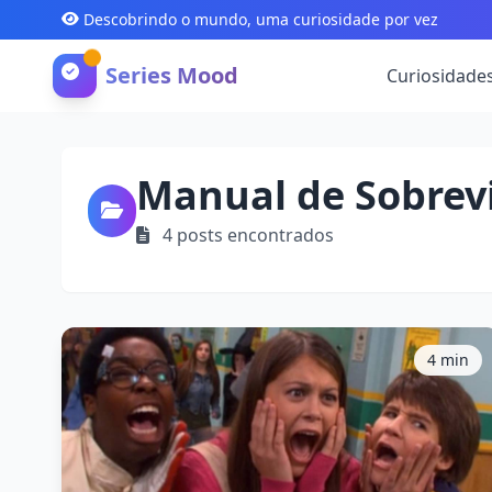
Descobrindo o mundo, uma curiosidade por vez
Series Mood
Curiosidade
Manual de Sobrev
4 posts encontrados
4 min