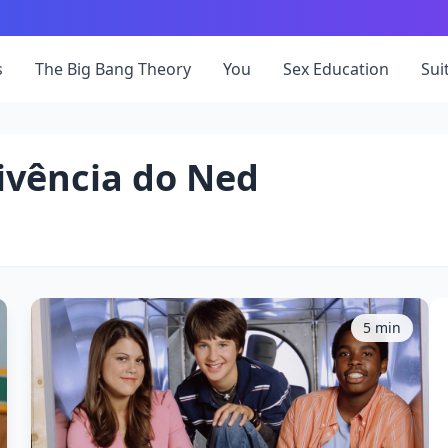
s
The Big Bang Theory
You
Sex Education
Sui
ivência do Ned
5 min