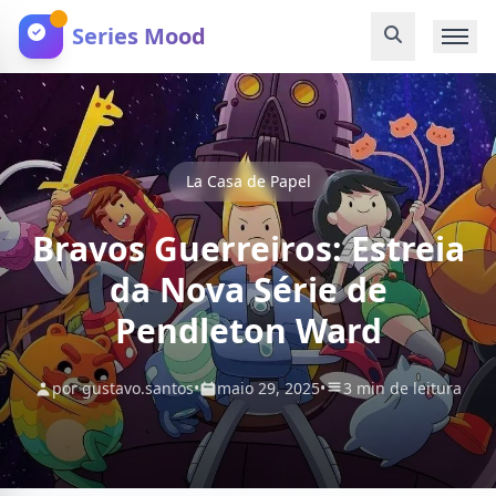
Series Mood
La Casa de Papel
Bravos Guerreiros: Estreia
da Nova Série de
Pendleton Ward
por gustavo.santos
•
maio 29, 2025
•
3 min de leitura