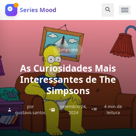
Series Mood
Simpsons
As Curiosidades Mais
Interessantes de The
Simpsons
por
setembro 24,
4 min de
•
•
gustavo.santos
2024
leitura