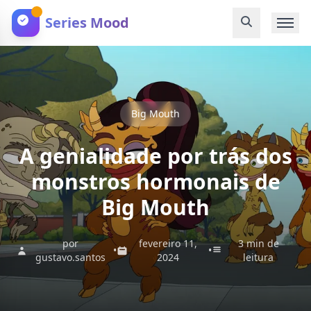
Series Mood
Big Mouth
A genialidade por trás dos
monstros hormonais de
Big Mouth
por
fevereiro 11,
3 min de
•
•
gustavo.santos
2024
leitura