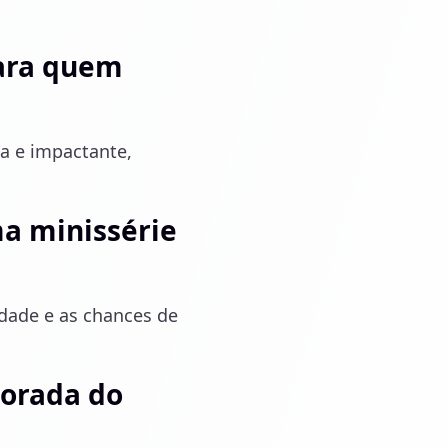
para quem
da e impactante,
.
ma minissérie
idade e as chances de
porada do