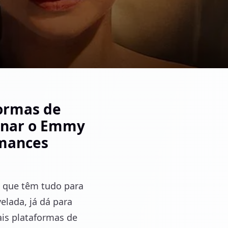
formas de
minar o Emmy
rmances
que têm tudo para
elada, já dá para
ais plataformas de