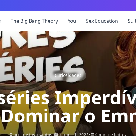
s
The Big Bang Theory
You
Sex Education
Sui
Curiosidades
séries Imperdí
Dominar o Em
por gustavo.santos
•
junho 11, 2025
•
4 min de leitura