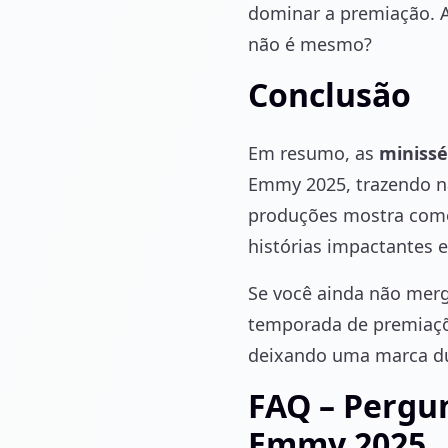
dominar a premiação. A
não é mesmo?
Conclusão
Em resumo, as
minissé
Emmy 2025, trazendo na
produções mostra como 
histórias impactantes 
Se você ainda não merg
temporada de premiaçõe
deixando uma marca du
FAQ – Pergun
Emmy 2025