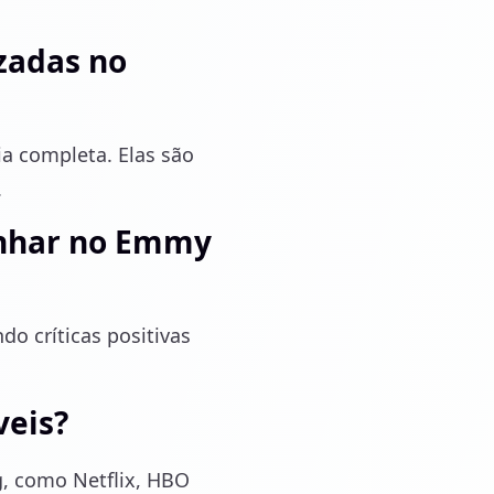
izadas no
a completa. Elas são
.
anhar no Emmy
o críticas positivas
veis?
g, como Netflix, HBO