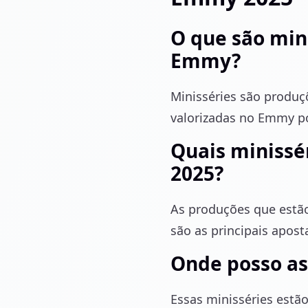
O que são mini
Emmy?
Minisséries são produç
valorizadas no Emmy po
Quais minissé
2025?
As produções que estão
são as principais apos
Onde posso ass
Essas minisséries estã