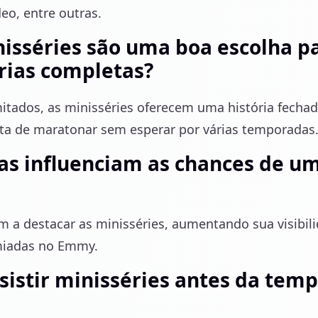
o, entre outras.
nisséries são uma boa escolha 
órias completas?
mitados, as minisséries oferecem uma história fecha
ta de maratonar sem esperar por várias temporadas
cas influenciam as chances de u
am a destacar as minisséries, aumentando sua visibil
miadas no Emmy.
sistir minisséries antes da tem