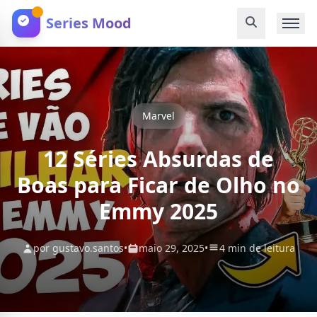
Series Mood
Marvel
12 Séries Absurdas de
Boas para Ficar de Olho no
Emmy 2025
por gustavo.santos
•
maio 29, 2025
•
4 min de leitura