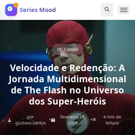
Series Mood
DC Comics
Velocidade e Redenção: A
Jornada Multidimensional
de The Flash no Universo
dos Super-Heróis
por
fevereiro 11,
4 min de
•
•
gustavo.santos
2024
leitura