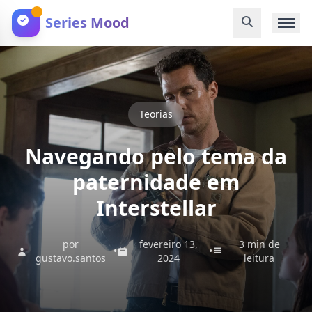
Series Mood
Teorias
Navegando pelo tema da
paternidade em
Interstellar
por
fevereiro 13,
3 min de
•
•
gustavo.santos
2024
leitura