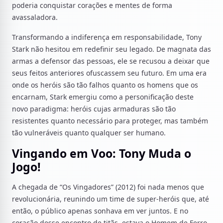
poderia conquistar corações e mentes de forma
avassaladora.
Transformando a indiferença em responsabilidade, Tony
Stark não hesitou em redefinir seu legado. De magnata das
armas a defensor das pessoas, ele se recusou a deixar que
seus feitos anteriores ofuscassem seu futuro. Em uma era
onde os heróis são tão falhos quanto os homens que os
encarnam, Stark emergiu como a personificação deste
novo paradigma: heróis cujas armaduras são tão
resistentes quanto necessário para proteger, mas também
tão vulneráveis quanto qualquer ser humano.
Vingando em Voo: Tony Muda o
Jogo!
A chegada de “Os Vingadores” (2012) foi nada menos que
revolucionária, reunindo um time de super-heróis que, até
então, o público apenas sonhava em ver juntos. E no
coração desse encontro de titãs, estava o Homem de Ferro,