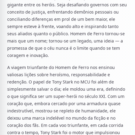
gigante entre os heróis. Seja desafiando governos com seu
conceito de justiça, enfrentando demônios pessoais ou
conciliando diferenças em prol de um bem maior, ele
sempre esteve à frente, voando alto e inspirando tanto
seus aliados quanto o público. Homem de Ferro tornou-se
mais que um nome; tornou-se um legado, uma ideia — a
promessa de que o céu nunca é o limite quando se tem
coragem e inovação.
A viagem triunfante do Homem de Ferro nos ensinou
valiosas lições sobre heroísmo, responsabilidade e
redenção. O papel de Tony Stark no MCU foi além de
simplesmente salvar o dia; ele moldou uma era, definindo
o que significa ser um super-herói no século XXI. Com um
coração que, embora cercado por uma armadura quase
indestrutível, mostrou-se repleto de humanidade, ele
deixou uma marca indelével no mundo da ficção e no
coração dos fãs. Em cada voo triunfante, em cada corrida
contra o tempo, Tony Stark foi o motor que impulsionou