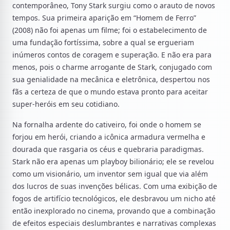
contemporâneo, Tony Stark surgiu como o arauto de novos
tempos. Sua primeira aparição em “Homem de Ferro”
(2008) não foi apenas um filme; foi o estabelecimento de
uma fundação fortíssima, sobre a qual se ergueriam
inúmeros contos de coragem e superação. E não era para
menos, pois o charme arrogante de Stark, conjugado com
sua genialidade na mecânica e eletrônica, despertou nos
fãs a certeza de que o mundo estava pronto para aceitar
super-heróis em seu cotidiano.
Na fornalha ardente do cativeiro, foi onde o homem se
forjou em herói, criando a icônica armadura vermelha e
dourada que rasgaria os céus e quebraria paradigmas.
Stark não era apenas um playboy bilionário; ele se revelou
como um visionário, um inventor sem igual que via além
dos lucros de suas invenções bélicas. Com uma exibição de
fogos de artifício tecnológicos, ele desbravou um nicho até
então inexplorado no cinema, provando que a combinação
de efeitos especiais deslumbrantes e narrativas complexas