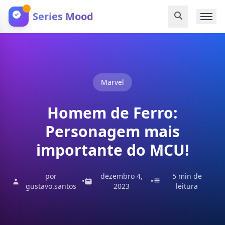
Series Mood
Marvel
Homem de Ferro:
Personagem mais
importante do MCU!
por
dezembro 4,
5 min de
•
•
gustavo.santos
2023
leitura