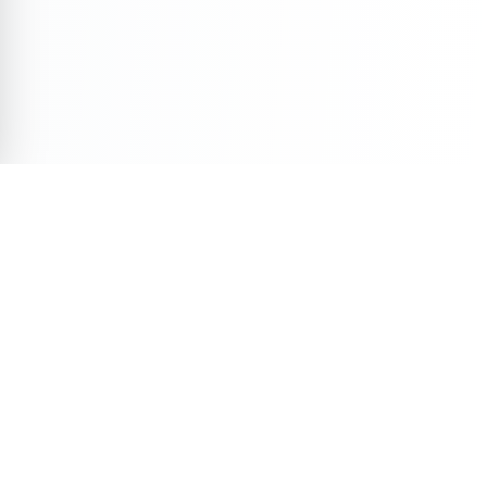
Veja Também
Descubra mais conteúdos selecionados para você
11 min