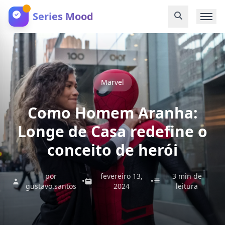
Series Mood
Marvel
Como Homem Aranha:
Longe de Casa redefine o
conceito de herói
por
fevereiro 13,
3 min de
•
•
gustavo.santos
2024
leitura