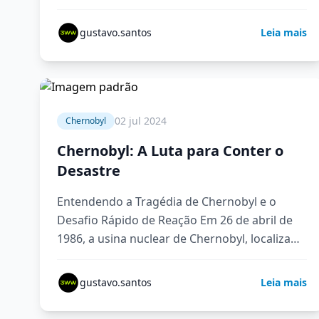
através da série "Chernobyl", somos…
gustavo.santos
Leia mais
4 min
02 jul 2024
Chernobyl
Chernobyl: A Luta para Conter o
Desastre
Entendendo a Tragédia de Chernobyl e o
Desafio Rápido de Reação Em 26 de abril de
1986, a usina nuclear de Chernobyl, localizada
na Ucrânia,…
gustavo.santos
Leia mais