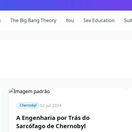
s
The Big Bang Theory
You
Sex Education
Sui
4 min
02 jul 2024
Chernobyl
A Engenharia por Trás do
Sarcófago de Chernobyl