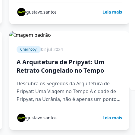
imagens de desastre, devastação e,
curiosamente,…
gustavo.santos
Leia mais
5 min
02 jul 2024
Chernobyl
A Arquitetura de Pripyat: Um
Retrato Congelado no Tempo
Descubra os Segredos da Arquitetura de
Pripyat: Uma Viagem no Tempo A cidade de
Pripyat, na Ucrânia, não é apenas um ponto
no mapa, mas…
gustavo.santos
Leia mais