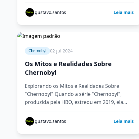
nucleares da…
gustavo.santos
Leia mais
4 min
02 jul 2024
Chernobyl
Os Mitos e Realidades Sobre
Chernobyl
Explorando os Mitos e Realidades Sobre
"Chernobyl" Quando a série "Chernobyl",
produzida pela HBO, estreou em 2019, ela
capturou a atenção do mundo e trouxe…
gustavo.santos
Leia mais