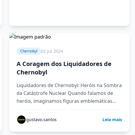
4 min
02 jul 2024
Chernobyl
A Coragem dos Liquidadores de
Chernobyl
Liquidadores de Chernobyl: Heróis na Sombra
da Catástrofe Nuclear Quando falamos de
heróis, imaginamos figuras emblemáticas
vestidas em trajes especiais lutando contra o
mal. Mas…
gustavo.santos
Leia mais