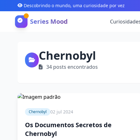
Descobrindo o mundo, uma curiosidade por vez
Series Mood
Curiosidade
Chernobyl
34 posts encontrados
4 min
02 jul 2024
Chernobyl
Os Documentos Secretos de
Chernobyl