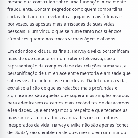
mesmo que construída sobre uma fundação inicialmente
fraudulenta. Contam segredos como quem compartilha
cartas de baralho, revelando as jogadas mais íntimas e,
por vezes, as apostas mais arriscadas de suas vidas
pessoais. É um vínculo que se nutre tanto nos silêncios
cúmplices quanto nas trocas verbais ágeis e afiadas.
Em adendos e cláusulas finais, Harvey e Mike personificam
mais do que caracteres num roteiro televisivo; são a
representação da complexidade das relações humanas, a
personificação de um enlace entre mentoria e amizade que
sobrevive a turbulências e incertezas. Da tela para a vida,
extrai-se a lição de que as relações mais profundas e
significantes são aquelas que superam os simples acordos
para adentrarem os cantos mais recônditos de desacordos
e lealdades. Que entregamos o respeito e que tecemos as
mais sinceras e duradouras amizades nos corredores
inesperados da vida. Harvey e Mike não são apenas ícones
de “Suits”; são o emblema de que, mesmo em um mundo