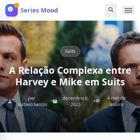
Series Mood
Suits
A Relação Complexa entre
Harvey e Mike em Suits
por
dezembro 6,
4 min de
•
•
gustavo.santos
2023
leitura