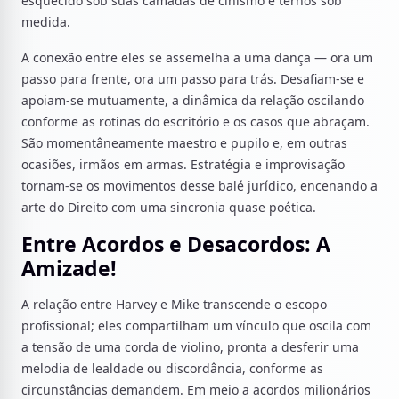
esquecido sob suas camadas de cinismo e ternos sob
medida.
A conexão entre eles se assemelha a uma dança — ora um
passo para frente, ora um passo para trás. Desafiam-se e
apoiam-se mutuamente, a dinâmica da relação oscilando
conforme as rotinas do escritório e os casos que abraçam.
São momentâneamente maestro e pupilo e, em outras
ocasiões, irmãos em armas. Estratégia e improvisação
tornam-se os movimentos desse balé jurídico, encenando a
arte do Direito com uma sincronia quase poética.
Entre Acordos e Desacordos: A
Amizade!
A relação entre Harvey e Mike transcende o escopo
profissional; eles compartilham um vínculo que oscila com
a tensão de uma corda de violino, pronta a desferir uma
melodia de lealdade ou discordância, conforme as
circunstâncias demandem. Em meio a acordos milionários