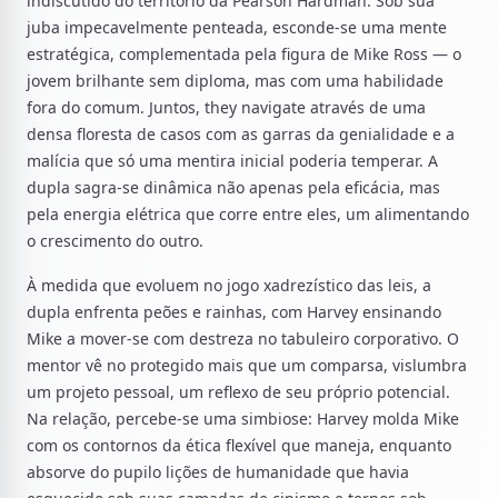
indiscutido do território da Pearson Hardman. Sob sua
juba impecavelmente penteada, esconde-se uma mente
estratégica, complementada pela figura de Mike Ross — o
jovem brilhante sem diploma, mas com uma habilidade
fora do comum. Juntos, they navigate através de uma
densa floresta de casos com as garras da genialidade e a
malícia que só uma mentira inicial poderia temperar. A
dupla sagra-se dinâmica não apenas pela eficácia, mas
pela energia elétrica que corre entre eles, um alimentando
o crescimento do outro.
À medida que evoluem no jogo xadrezístico das leis, a
dupla enfrenta peões e rainhas, com Harvey ensinando
Mike a mover-se com destreza no tabuleiro corporativo. O
mentor vê no protegido mais que um comparsa, vislumbra
um projeto pessoal, um reflexo de seu próprio potencial.
Na relação, percebe-se uma simbiose: Harvey molda Mike
com os contornos da ética flexível que maneja, enquanto
absorve do pupilo lições de humanidade que havia