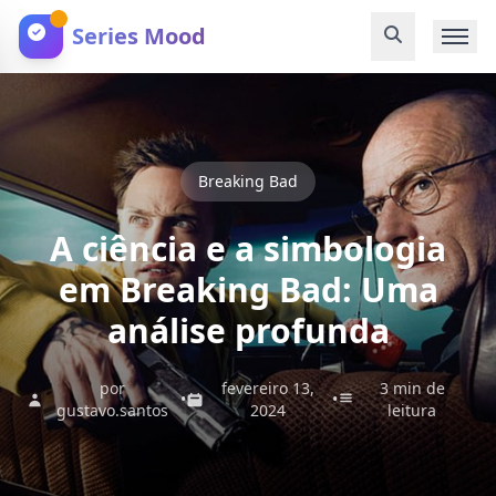
Series Mood
Breaking Bad
A ciência e a simbologia
em Breaking Bad: Uma
análise profunda
por
fevereiro 13,
3 min de
•
•
gustavo.santos
2024
leitura